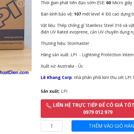
Thời gian phát tiên đạo sớm ESE:
60
Micro giây
Next
Bán kính bảo vệ:
107
mét level 4: Độ cao dựng t
Vật liệu: Thép chống gỉ Stainless Steel 316 và vật
điện UV Rated evoprene, cản UV chuyên dụng ng
Thương hiệu: Stormaster
Hãng sản xuất: LPI - Lightning Protection Intern
Xuất xứ: Australia - Úc
Lê Khang Corp
: nhà phân phối kim thu sét LPI
Sản xuất
: LPI
LIÊN HỆ TRỰC TIẾP ĐỂ CÓ GIÁ TỐ
0979 012 979