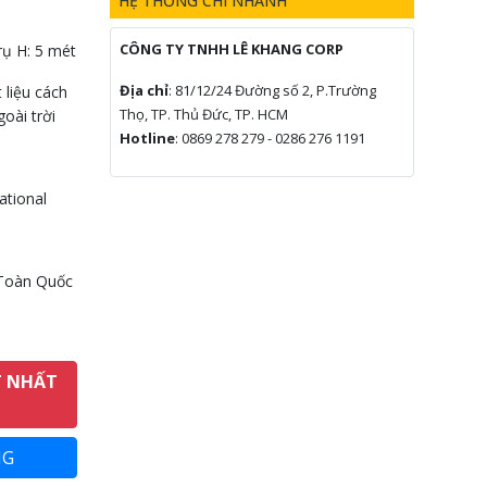
HỆ THỐNG CHI NHÁNH
CÔNG TY TNHH LÊ KHANG CORP
rụ H: 5 mét
Địa chỉ
: 81/12/24 Đường số 2, P.Trường
 liệu cách
Thọ, TP. Thủ Đức, TP. HCM
oài trời
Hotline
: 0869 278 279 - 0286 276 1191
ational
 Toàn Quốc
T NHẤT