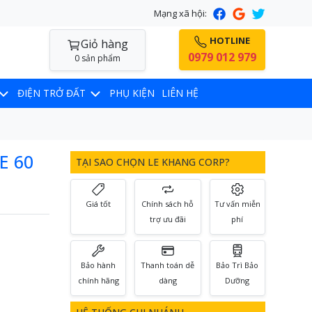
Mạng xã hội:
HOTLINE
Giỏ hàng
0979 012 979
0 sản phẩm
ĐIỆN TRỞ ĐẤT
PHỤ KIỆN
LIÊN HỆ
E 60
TẠI SAO CHỌN LE KHANG CORP?
Giá tốt
Chính sách hỗ
Tư vấn miễn
trợ ưu đãi
phí
Bảo hành
Thanh toán dễ
Bảo Trì Bảo
chính hãng
dàng
Dưỡng