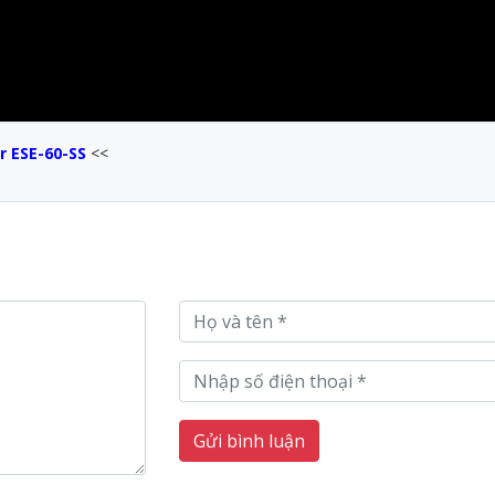
r ESE-60-SS
<<
Gửi bình luận