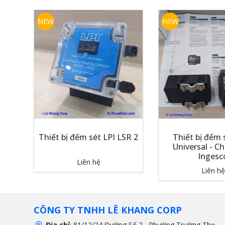
NEW
NEW
Thiết bị đếm sét LPI LSR 2
Thiết bị đếm
Universal - C
Ingesc
Liên hệ
Liên hệ
CÔNG TY TNHH LÊ KHANG CORP
Địa chỉ
: 81/12/24 Đường Số 2 , Phường Trường Thọ,