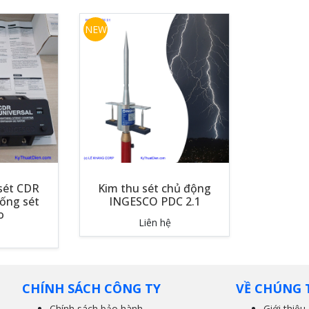
NEW
 sét CDR
Kim thu sét chủ động
hống sét
INGESCO PDC 2.1
o
Liên hệ
CHÍNH SÁCH CÔNG TY
VỀ CHÚNG 
Chính sách bảo hành
Giới thiệu