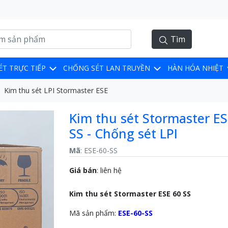
Tìm
ÉT TRỰC TIẾP
CHỐNG SÉT LAN TRUYỀN
HÀN HÓA NHIỆT
Kim thu sét LPI Stormaster ESE
Kim thu sét Stormaster ES
SS - Chống sét LPI
Mã
: ESE-60-SS
Giá bán
:
liên hệ
Kim thu sét Stormaster ESE 60 SS
Mã sản phẩm:
ESE-60-SS