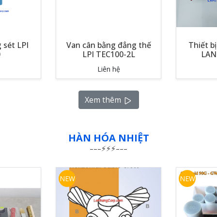
 sét LPI
Van cân bằng đẳng thế
Thiết b
0
LPI TEC100-2L
LAN
Liên hệ
Xem thêm
HÀN HÓA NHIỆT
NEW
NEW