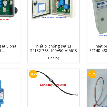
sét 3 pha
Thiết bị chống sét LPI
Thiết b
 ...
SF132-385-100+50-AIMCB
SF140-48
Liên hệ
NEW
NEW