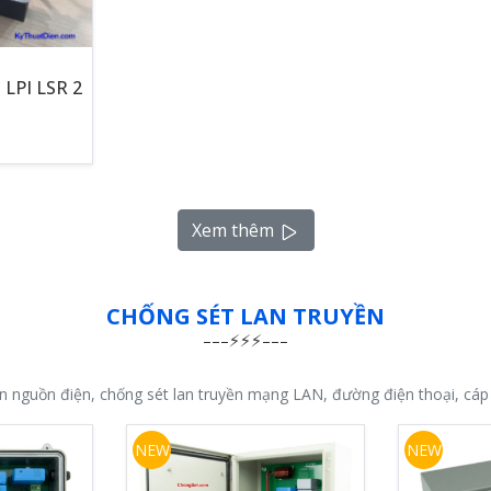
 LPI LSR 2
Xem thêm
CHỐNG SÉT LAN TRUYỀN
ền nguồn điện, chống sét lan truyền mạng LAN, đường điện thoại, cáp
NEW
NEW