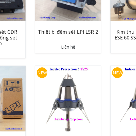
 sét CDR
Thiết bị đếm sét LPI LSR 2
Kim thu 
hống sét
ESE 60 SS
o
Liên hệ
NEW
NEW