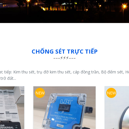
CHỐNG SÉT TRỰC TIẾP
rực tiếp: Kim thu sét, trụ đỡ kim thu sét, cáp đồng trần, Bộ đếm sét, 
rở đất...
NEW
NEW