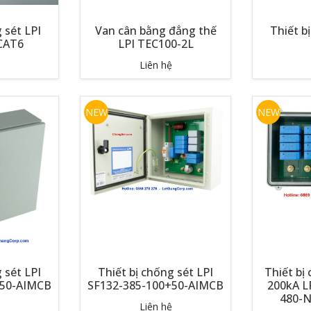
 sét LPI
Van cân bằng đẳng thế
Thiết b
CAT6
LPI TEC100-2L
Liên hệ
NEW
NEW
 sét LPI
Thiết bị chống sét LPI
Thiết bị
+50-AIMCB
SF132-385-100+50-AIMCB
200kA L
480-
Liên hệ