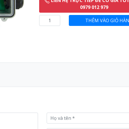
LIÊN HỆ TRỰC TIẾP ĐỂ CÓ GIÁ TỐ
0979 012 979