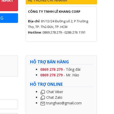
T NHẤT
HỆ THỐNG CHI NHÁNH
CÔNG TY TNHH LÊ KHANG CORP
Địa chỉ
: 81/12/24 Đường số 2, P.Trường
Thọ, TP. Thủ Đức, TP. HCM
Hotline
: 0869 278 279 - 0286 276 1191
HỖ TRỢ BÁN HÀNG
0869 278 279
- Tổng đài
0869 278 279
- Mr. Hào
HỖ TRỢ ONLINE
Chat Viber
Chat Zalo
trunghao@gmail.com