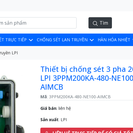
Tìm
ÉT TRỰC TIẾP
CHỐNG SÉT LAN TRUYỀN
HÀN HÓA NHIỆT
truyền LPI
Thiết bị chống sét 3 pha 
LPI 3PPM200KA-480-NE100
AIMCB
Mã
: 3PPM200KA-480-NE100-AIMCB
Giá bán
:
liên hệ
Sản xuất
: LPI
Next