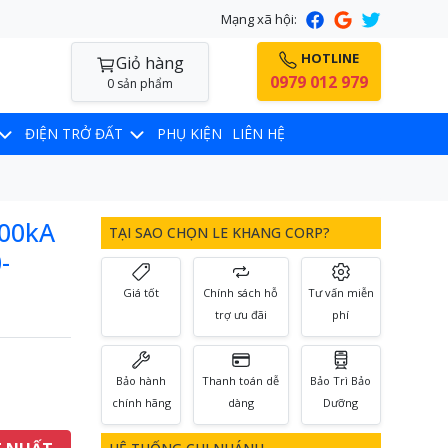
Mạng xã hội:
HOTLINE
Giỏ hàng
0979 012 979
0 sản phẩm
ĐIỆN TRỞ ĐẤT
PHỤ KIỆN
LIÊN HỆ
200kA
TẠI SAO CHỌN LE KHANG CORP?
-
Giá tốt
Chính sách hỗ
Tư vấn miễn
trợ ưu đãi
phí
Bảo hành
Thanh toán dễ
Bảo Trì Bảo
chính hãng
dàng
Dưỡng