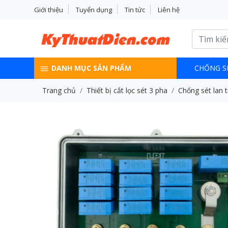
Giới thiệu
Tuyển dụng
Tin tức
Liên hệ
DANH MỤC SẢN PHẨM
CHỐNG S
Trang chủ
Thiết bị cắt lọc sét 3 pha
Chống sét lan 
Previous