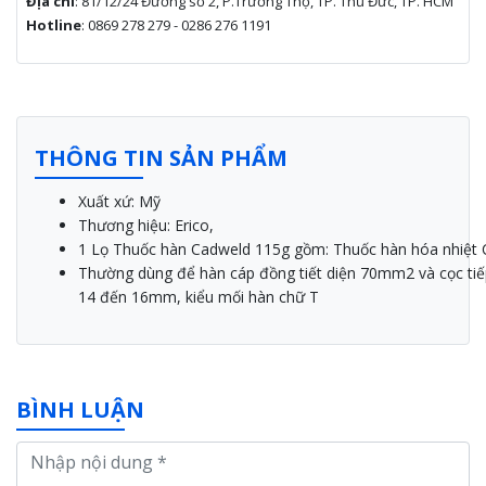
Địa chỉ
: 81/12/24 Đường số 2, P.Trường Thọ, TP. Thủ Đức, TP. HCM
Hotline
: 0869 278 279 - 0286 276 1191
THÔNG TIN SẢN PHẨM
Xuất xứ:
Mỹ
Thương hiệu: Erico,
1 Lọ
Thuốc
hàn
Cadweld
115g
gồm
:
Thuốc
hàn
hóa
nhiệt
Thường
dùng
để
hàn
cáp
đồng
tiết
diện
70mm2
và
cọc
ti
14
đến
16mm, kiểu mối hàn chữ T
BÌNH LUẬN